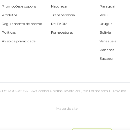
Promoções e cupons
Natureza
Paraguai
Produtos
Transparência
Peru
Regulamento de promo
Re-FARM
Uruguai
Políticas
Fornecedores
Bolívia
Aviso de privacidade
Venezuela
Panamá
Equador
PAS SA. - Av Coronel Phidias Tavora 360, Blc 1 Armazém 1 - Pavuna - Rio de
Mapa do site