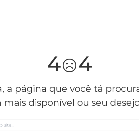
você merece 30% OFF pra comemorar com a gente
aproveita!
4
4
, a página que você tá procu
á mais disponível ou seu desej