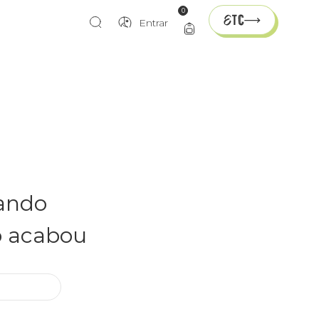
0
Entrar
rando
o acabou