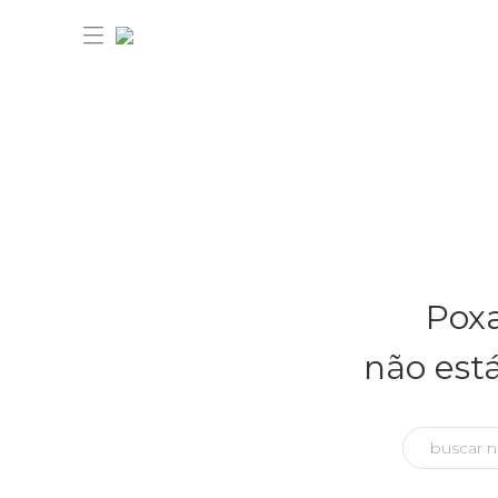
30% OFF ANIVERSÁRIO FARM
Novidades
Poxa
Roupas
Novidades
não est
Bazar
Roupas
Ver tudo
FARM Etc
Bazar