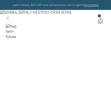
você merece 30% OFF pra comemorar com a gente
aproveita!
0