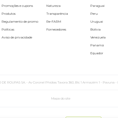
Promoções e cupons
Natureza
Paraguai
Produtos
Transparência
Peru
Regulamento de promo
Re-FARM
Uruguai
Políticas
Fornecedores
Bolívia
Aviso de privacidade
Venezuela
Panamá
Equador
PAS SA. - Av Coronel Phidias Tavora 360, Blc 1 Armazém 1 - Pavuna - Rio de
Mapa do site