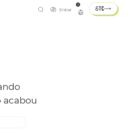
0
Entrar
rando
o acabou