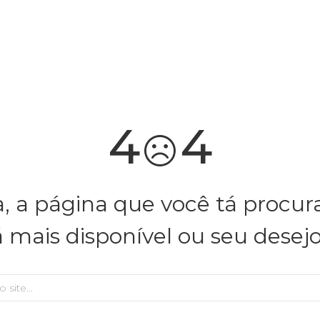
você merece 30% OFF pra comemorar com a gente
aproveita!
4
4
, a página que você tá procu
á mais disponível ou seu desej