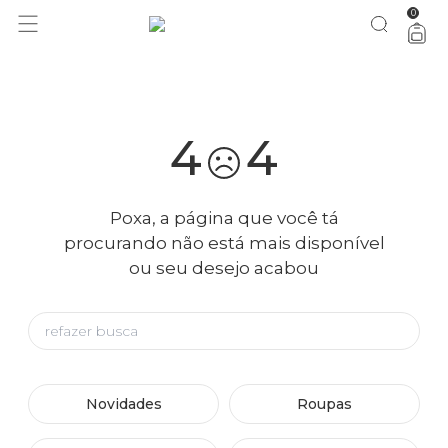
0
você merece 30% OFF pra comemorar com a gente
aproveita!
4
4
Poxa, a página que você tá
procurando não está mais disponível
ou seu desejo acabou
Novidades
Roupas