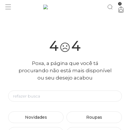
0
você merece 30% OFF pra comemorar com a gente
aproveita!
4
4
Poxa, a página que você tá
procurando não está mais disponível
ou seu desejo acabou
Novidades
Roupas