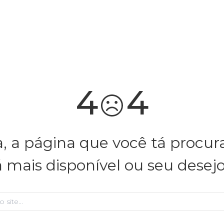
você merece 30% OFF pra comemorar com a gente
aproveita!
4
4
, a página que você tá procu
á mais disponível ou seu desej