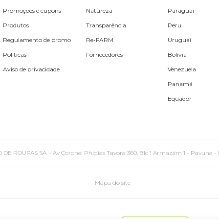
Promoções e cupons
Natureza
Paraguai
Produtos
Transparência
Peru
Regulamento de promo
Re-FARM
Uruguai
Políticas
Fornecedores
Bolívia
Aviso de privacidade
Venezuela
Panamá
Equador
PAS SA. - Av Coronel Phidias Tavora 360, Blc 1 Armazém 1 - Pavuna - Rio de
Mapa do site