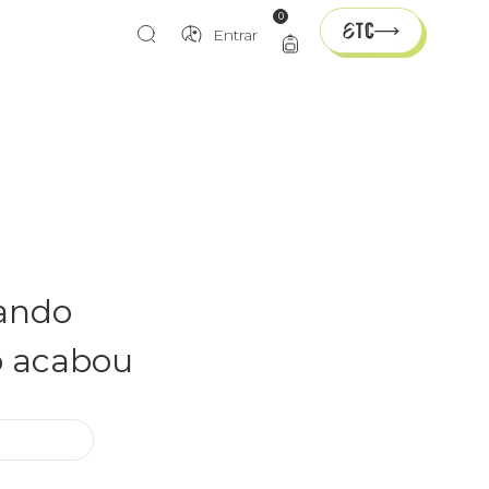
0
Entrar
rando
o acabou