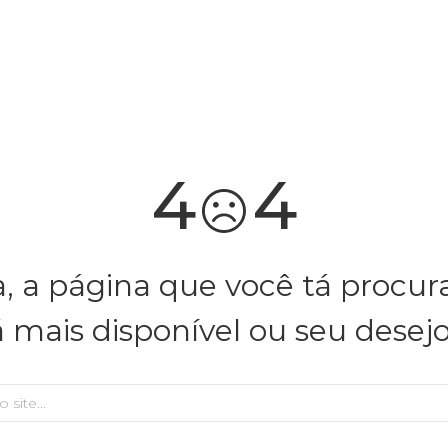
você merece 30% OFF pra comemorar com a gente
aproveita!
4
4
, a página que você tá procu
á mais disponível ou seu desej