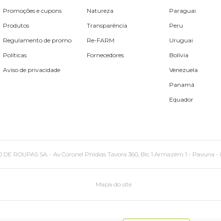
Promoções e cupons
Natureza
Paraguai
Produtos
Transparência
Peru
Regulamento de promo
Re-FARM
Uruguai
Políticas
Fornecedores
Bolívia
Aviso de privacidade
Venezuela
Panamá
Equador
PAS SA. - Av Coronel Phidias Tavora 360, Blc 1 Armazém 1 - Pavuna - Rio de
Mapa do site