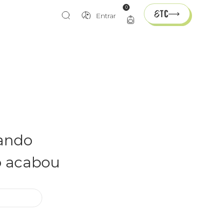
0
Entrar
rando
o acabou