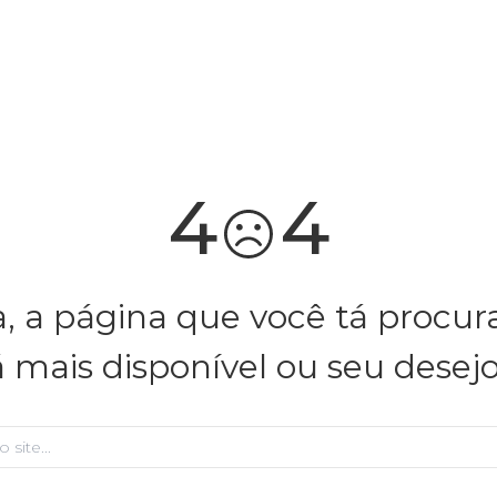
você merece 30% OFF pra comemorar com a gente
aproveita!
4
4
, a página que você tá procu
á mais disponível ou seu desej