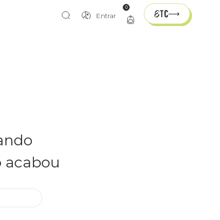
0
Entrar
rando
o acabou