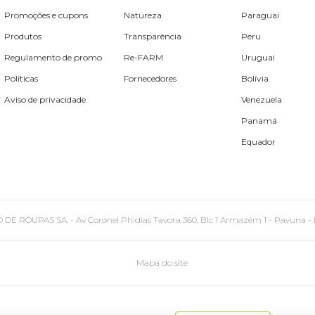
Promoções e cupons
Natureza
Paraguai
Produtos
Transparência
Peru
Regulamento de promo
Re-FARM
Uruguai
Políticas
Fornecedores
Bolívia
Aviso de privacidade
Venezuela
Panamá
Equador
PAS SA. - Av Coronel Phidias Tavora 360, Blc 1 Armazém 1 - Pavuna - Rio de
Mapa do site