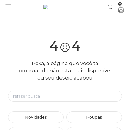
0
você merece 30% OFF pra comemorar com a gente
aproveita!
4
4
Poxa, a página que você tá
procurando não está mais disponível
ou seu desejo acabou
Novidades
Roupas