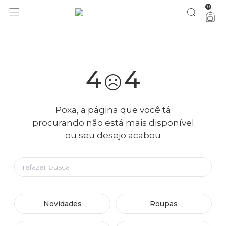
0
você merece 30% OFF pra comemorar com a gente
aproveita!
4
4
Poxa, a página que você tá
procurando não está mais disponível
ou seu desejo acabou
Novidades
Roupas