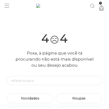
0
você merece 30% OFF pra comemorar com a gente
aproveita!
4
4
Poxa, a página que você tá
procurando não está mais disponível
ou seu desejo acabou
Novidades
Roupas