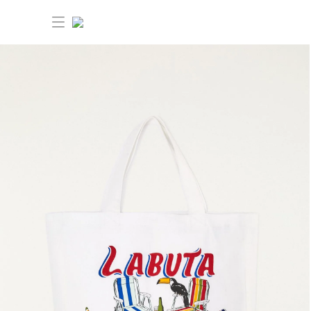
30% OFF ANIVERSÁRIO FARM
Novidades
Roupas
Novidades
Bazar
Roupas
Ver tudo
FARM Etc
Bazar