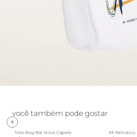
Canga
Casaco
Saia
Cartão postal
Fantasia
Calça
Carteira
Acessório
Casaco
Cooler
Jeans
Corda de
celular
Praia
Espelho de
bolsa
Acessório
Estojo
você também pode gostar
Fone e
U
headphone
Tote Bag Bar Nova Capela
Kit Biricutico