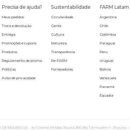
Precisa de ajuda?
Sustentabilidade
FARM Latam
Meus pedidos
Circularidade
Argentina
Troca e devolução
Gente
Chile
Entrega
Cultura
Colômbia
Promoções e cupons
Natureza
Paraguai
Produtos
Transparência
Peru
Regulamento de promo
Re-FARM
Uruguai
Políticas
Fornecedores
Bolívia
Aviso de privacidade
Venezuela
Panamá
Equador
PAS SA. - Av Coronel Phidias Tavora 360, Blc 1 Armazém 1 - Pavuna - Rio de