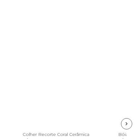
U
Colher Recorte Coral Cerâmica
Bóia Ref