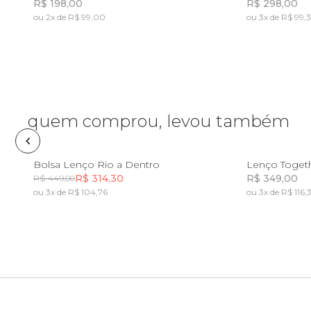
R$ 198,00
R$ 298,00
ou 2x de R$ 99,00
ou 3x de R$ 99,
Frescobol
Incluir na mochila
Incluir na mochila
Lancheira
Lenço
quem comprou, levou também
Mala
U
Bolsa Lenço Rio a Dentro
Lenço Toget
R$ 314,30
R$ 349,00
R$ 449,00
Meia
ou 3x de R$ 104,76
ou 3x de R$ 116,
Incluir na mochila
Incluir na mochila
Necessaire
Óculos de sol