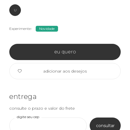
U
Experimente
Novidade
eu quero
adicionar aos desejos
entrega
consulte o prazo e valor do frete
digite seu cep
consultar