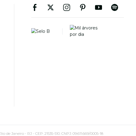
 Janeiro - RJ - CEP: 21535-510. CNPJ: 09.611.669/0005-18