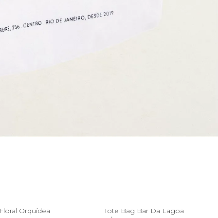
U
U
 Floral Orquídea
Tote Bag Bar Da Lagoa