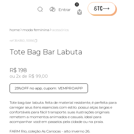
0
Entrar
home
moda feminina
acessórios
ref 364360_10066
Tote Bag Bar Labuta
R$ 198
ou 2x de R$ 99,00
25%OFF no app, cupom: VEMPROAPP
tote bag bar labuta. feita de material resistente, é perfeita para
carregar seus itens essenciais com estilo. possui alças largas e
confortáveis para fácil transporte. suas ilustrações originais
remetem a momentos animados e casuais. ideal para
acompanhar você em passeios pela cidade ou na praia.
FARM Rio, coleção As Cariocas - alto inverno 26.