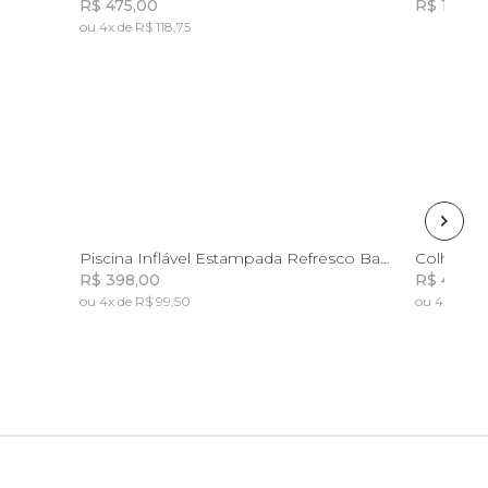
R$ 475,00
R$ 149,0
ou 4x de R$ 118,75
Incluir na mochila
Incluir na mochila
U
Piscina Inflável Estampada Refresco Banana
Colher Co
R$ 398,00
R$ 475,0
ou 4x de R$ 99,50
ou 4x de R$
Incluir na mochila
Incluir na mochila