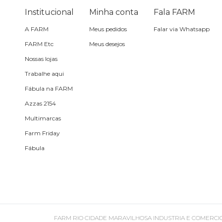
Pin e patch
Institucional
Minha conta
Fala FARM
A FARM
Meus pedidos
Falar via Whatsapp
Planner
FARM Etc
Meus desejos
Nossas lojas
Pochete
Trabalhe aqui
Porta
Fábula na FARM
incenso e
incensário
Azzas 2154
Porta
Multimarcas
isqueiro
Farm Friday
Fábula
Sabonete
Skate
Sling
FARM RIO CIDADE MARAVILHOSA INDUSTRIA E COMERCIO DE ROU