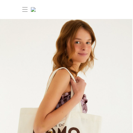
30% OFF ANIVERSÁRIO FARM
Novidades
Roupas
Novidades
Bazar
Roupas
Ver tudo
FARM Etc
Bazar