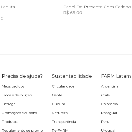
U
U
 Labuta
Papel De Presente Com Carinho
R$ 69,00
00
Incluir na mochila
Incluir na mochila
Incluir na mochila
Incluir na mochila
Precisa de ajuda?
Sustentabilidade
FARM Latam
Meus pedidos
Circularidade
Argentina
Troca e devolução
Gente
Chile
Entrega
Cultura
Colômbia
Promoções e cupons
Natureza
Paraguai
Produtos
Transparência
Peru
Regulamento de promo
Re-FARM
Uruguai