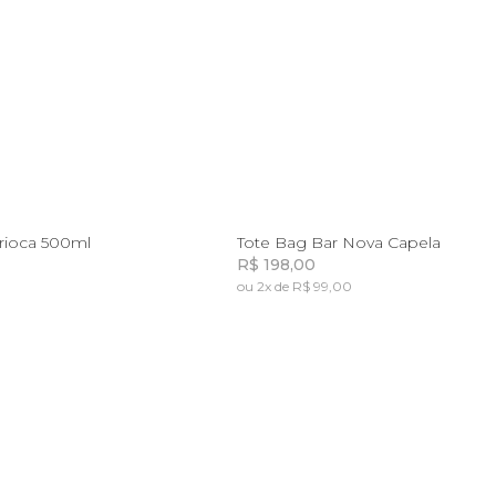
U
U
arioca 500ml
Tote Bag Bar Nova Capela
R$ 198,00
ou 2x de R$ 99,00
Incluir na mochila
Incluir na mochila
Incluir na mochila
Incluir na mochila