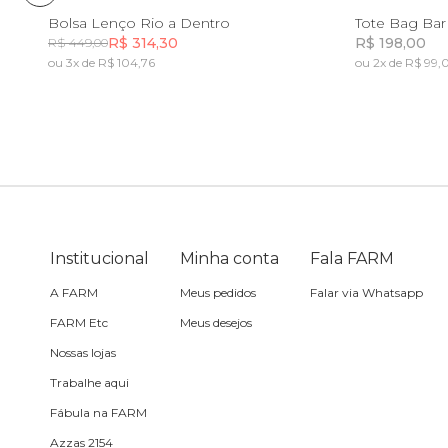
Canga
Casaco
U
Bolsa Lenço Rio a Dentro
Tote Bag Bar
Saia
R$ 314,30
R$ 198,00
R$ 449,00
Cartão postal
Fantasia
ou 3x de R$ 104,76
ou 2x de R$ 99,
Incluir na mochila
Incluir na mochila
Calça
Carteira
Acessório
Casaco
Cooler
Jeans
Corda de
celular
Institucional
Minha conta
Fala FARM
Praia
Espelho de
A FARM
Meus pedidos
Falar via Whatsapp
bolsa
FARM Etc
Acessório
Meus desejos
Nossas lojas
Estojo
Trabalhe aqui
Fone e
Fábula na FARM
headphone
Azzas 2154