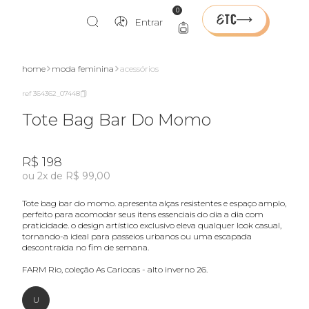
0
Entrar
ente
home
moda feminina
acessórios
ref 364362_07448
Tote Bag Bar Do Momo
R$ 198
ou 2x de R$ 99,00
tote bag bar do momo. apresenta alças resistentes e espaço amplo,
perfeito para acomodar seus itens essenciais do dia a dia com
praticidade. o design artístico exclusivo eleva qualquer look casual,
tornando-a ideal para passeios urbanos ou uma escapada
descontraída no fim de semana.
FARM Rio, coleção As Cariocas - alto inverno 26.
U