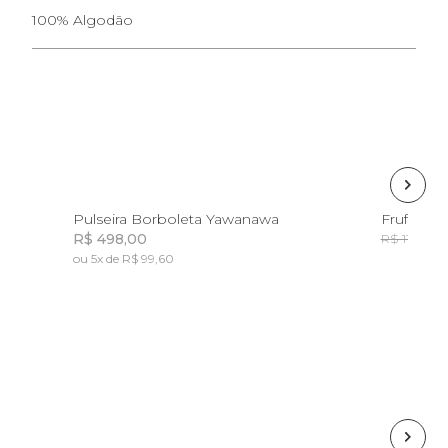
100% Algodão
U
Pulseira Borboleta Yawanawa
Frufru Bo
R$ 498,00
R
R$ 119,00
ou 5x de R$ 99,60
Incluir na mochila
Incluir na mochila