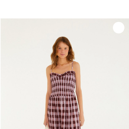
você merece 30% OFF pra comemorar com a gente
aproveita!
Experim