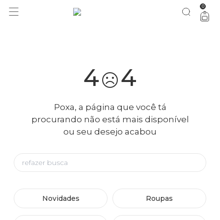
0
você merece 30% OFF pra comemorar com a gente
aproveita!
4
4
Poxa, a página que você tá
procurando não está mais disponível
ou seu desejo acabou
Novidades
Roupas