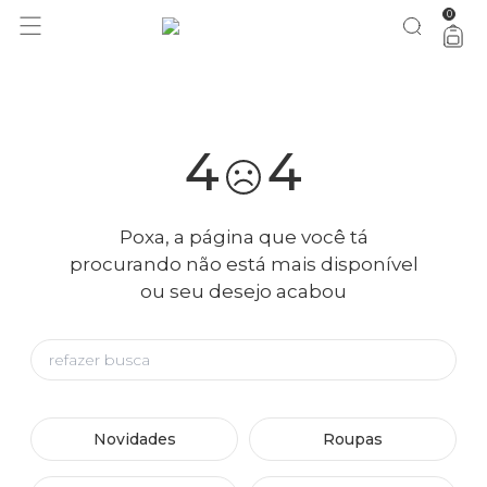
0
você merece 30% OFF pra comemorar com a gente
aproveita!
4
4
Poxa, a página que você tá
procurando não está mais disponível
ou seu desejo acabou
Novidades
Roupas