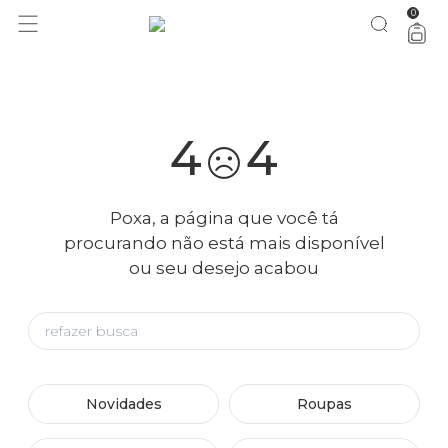
0
você merece 30% OFF pra comemorar com a gente
aproveita!
4
4
Poxa, a página que você tá
procurando não está mais disponível
ou seu desejo acabou
Novidades
Roupas