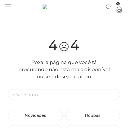
0
você merece 30% OFF pra comemorar com a gente
aproveita!
4
4
Poxa, a página que você tá
procurando não está mais disponível
ou seu desejo acabou
Novidades
Roupas