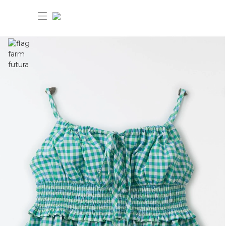
30% OFF ANIVERSÁRIO FARM
Novidades
Roupas
Novidades
Bazar
Roupas
Ver tudo
FARM Etc
Bazar