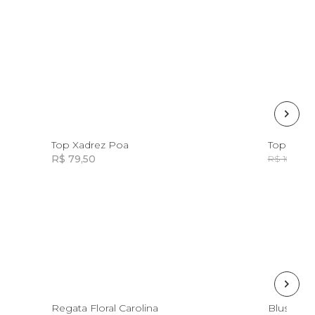
8
10
12
Top Xadrez Poa
Top Flor 
R$ 79,50
R
R$ 169,00
Incluir na mochila
8
10
12
Regata Floral Carolina
Blusa De