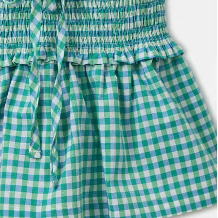
Frescobol
Lancheira
Lenço
Mala
Meia
Necessaire
Óculos de sol