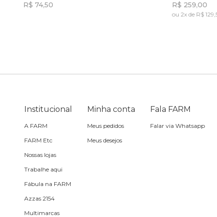
R$ 74,50
R$ 259,00
ou 2x de R$ 129
Toalha
Incluir na mochila
Travesseiro
Vela
Institucional
Minha conta
Fala FARM
A FARM
Meus pedidos
Falar via Whatsapp
FARM Etc
Meus desejos
Nossas lojas
Trabalhe aqui
Fábula na FARM
Azzas 2154
Multimarcas