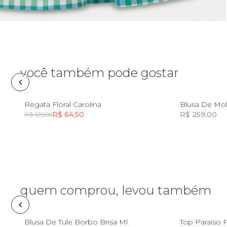
Pin e patch
Planner
Pochete
você também pode gostar
Porta
incenso e
8
10
12
Regata Floral Carolina
Blusa De Mol
incensário
R$ 64,50
R$ 259,00
R$ 129,00
Porta
isqueiro
Incluir na mochila
Sabonete
Skate
quem comprou, levou também
Sling
8
10
12
8
Blusa De Tule Borbo Brisa Ml
Top Paraiso F