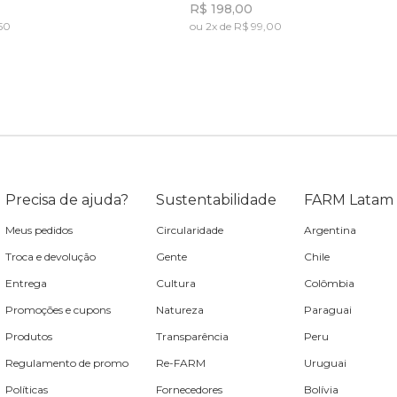
R$ 198,00
,50
ou 2x de R$ 99,00
Incluir na mochila
Incluir na mochila
Precisa de ajuda?
Sustentabilidade
FARM Latam
Meus pedidos
Circularidade
Argentina
Troca e devolução
Gente
Chile
Entrega
Cultura
Colômbia
Promoções e cupons
Natureza
Paraguai
Produtos
Transparência
Peru
Regulamento de promo
Re-FARM
Uruguai
Políticas
Fornecedores
Bolívia