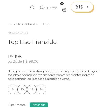
0
Entrar
home
teen
blusa
bata
top
ref 5.21901_0413
Top Liso Franzido
R$ 198
ou 2x de R$ 99,00
blusa para teen na estampa xadrezinho tropical. tem modelagem
soltinha e padrão xadrez em cores tropicais vibrantes. indicada
para compor looks casuais e alegres no verão.
8
10
12
14
Experimente
Novidade