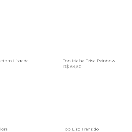
12
8
10
12
etom Listrada
Top Malha Brisa Rainbow
R$ 64,50
Incluir na mochila
Incluir na mochila
10
12
14
8
10
12
14
loral
Top Liso Franzido