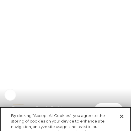
Top Lenco Estrela Do Mar e
comprar
R$ 298,00
R$ 149,00
By clicking “Accept All Cookies”, you agree to the
storing of cookies on your device to enhance site
navigation, analyze site usage, and assist in our