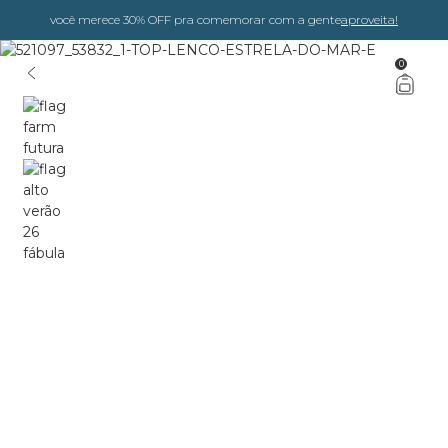
você merece 30% OFF pra comemorar com a gente
aproveita!
0