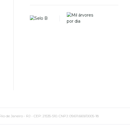
 Janeiro - RJ - CEP: 21535-510. CNPJ: 09.611.669/0005-18