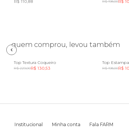
R$ 110,88
R$ 1
R$ 198,00
Lancheira
Incluir na mochila
Lenço
quem comprou, levou também
Mala
PP
Meia
P
M
G
GG
PP
Top Textura Coqueiro
Top Estampa
R$ 130,53
R$ 1
R$ 229,00
R$ 198,00
Incluir na mochila
Necessaire
Óculos de sol
Pin e patch
Institucional
Minha conta
Fala FARM