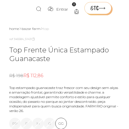
0
Entrar
home
bazar farm
top
ref 346584_51431
Top Frente Única Estampado
Guanacaste
R$ 112,86
R$ 198
top estampado guanacaste traz frescor com seu design sem alças
e amarração frontal, garantindo versatilidade e charme. a
modelagem ajustável permite conforto e estilo para qualquer
ocasião, do passeio no parque ao jantar descontraído. peça
indispensável para quem busca originalidade. FARM RIO original -
verão 26.
PP
P
M
G
GG