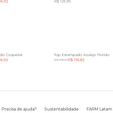
06,92
R$ 125,95
Incluir na mochila
Incluir na mochila
Incluir na mochila
P
M
G
GG
PP
P
M
G
G
do Coqueiral
Top Estampado Azulejo Florido
06,92
R$ 116,82
R$ 198,00
Incluir na mochila
Incluir na mochila
Precisa de ajuda?
Sustentabilidade
FARM Latam