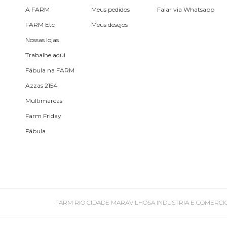
Planner
A FARM
Meus pedidos
Falar via Whatsapp
FARM Etc
Meus desejos
Pochete
Nossas lojas
Porta
Trabalhe aqui
incenso e
Fábula na FARM
incensário
Azzas 2154
Porta
isqueiro
Multimarcas
Farm Friday
Sabonete
Fábula
Skate
Sling
FARM RIO CIDADE MARAVILHOSA INDUSTRIA E COMERCIO DE ROU
Toalha