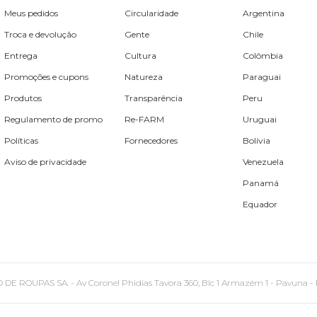
Meus pedidos
Circularidade
Argentina
Troca e devolução
Gente
Chile
Entrega
Cultura
Colômbia
Promoções e cupons
Natureza
Paraguai
Produtos
Transparência
Peru
Regulamento de promo
Re-FARM
Uruguai
Políticas
Fornecedores
Bolívia
Aviso de privacidade
Venezuela
Panamá
Equador
PAS SA. - Av Coronel Phidias Tavora 360, Blc 1 Armazém 1 - Pavuna - Rio de