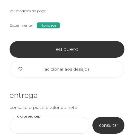
Ver medidas da peça
Experimente
Novidade
eu quero
adicionar aos desejos
entrega
consulte o prazo e valor do frete
digite seu cep
consultar