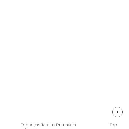
M
G
GG
Top Alças Jardim Primavera
Top Esta