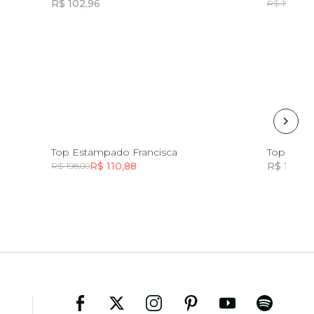
R$ 102,96
R
R$ 198,00
Incluir na mochila
G
PP
M
G
GG
Top Estampado Francisca
Top Mang
R$ 110,88
R$ 184,9
R$ 198,00
Incluir na mochila