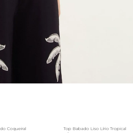
P
M
G
GG
GG
do Coqueiral
Top Babado Liso Lírio Tropical