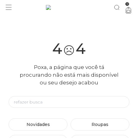
0
você merece 30% OFF pra comemorar com a gente
aproveita!
4
4
Poxa, a página que você tá
procurando não está mais disponível
ou seu desejo acabou
Novidades
Roupas