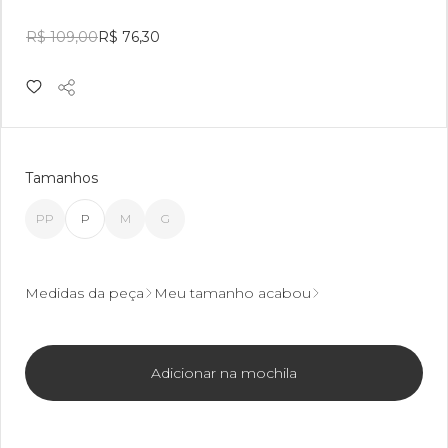
R$ 109,00
R$ 76,30
Tamanhos
PP
P
M
G
Medidas da peça
Meu tamanho acabou
Adicionar na mochila