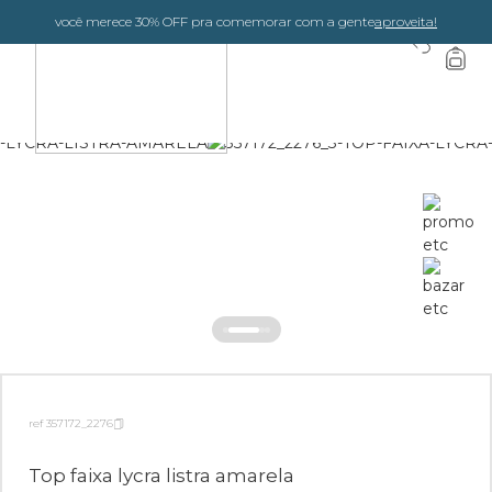
você merece 30% OFF pra comemorar com a gente
aproveita!
0
ref 357172_2276
Top faixa lycra listra amarela