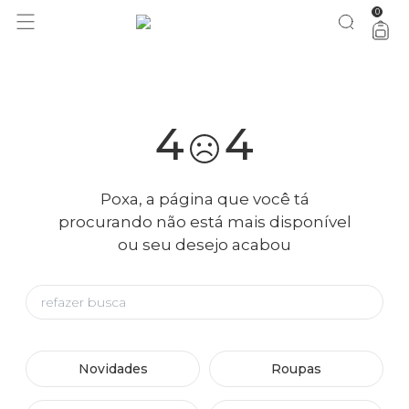
0
você merece 30% OFF pra comemorar com a gente
aproveita!
4
4
Poxa, a página que você tá
procurando não está mais disponível
ou seu desejo acabou
Novidades
Roupas