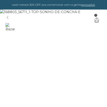
você merece 30% OFF pra comemorar com a gente
aproveita!
0