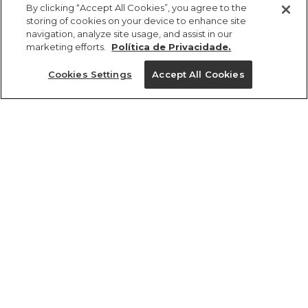
R$ 229,00
R$ 114,50
By clicking “Accept All Cookies”, you agree to the
storing of cookies on your device to enhance site
navigation, analyze site usage, and assist in our
marketing efforts.
Política de Privacidade.
Cookies Settings
Accept All Cookies
ref 332986_48325
Top Estampado
Chita Bella
Tamanhos
R$ 229,00
R$ 114,50
PP
P
M
G
GG
tamanhos
1 un.
PP
P
M
G
GG
1 un.
Ver medidas da peça
Ver medidas da peça