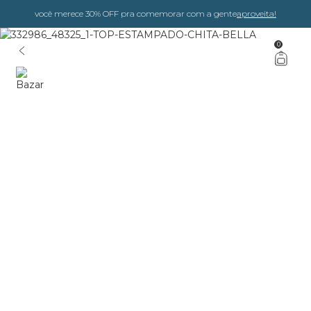
você merece 30% OFF pra comemorar com a gente
aproveita!
0