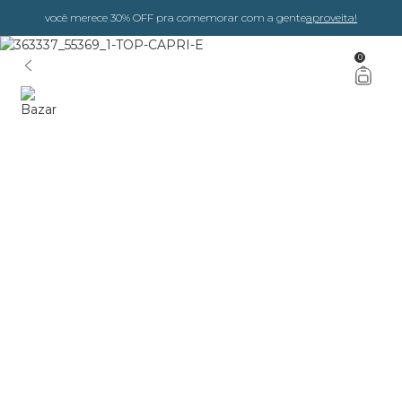
você merece 30% OFF pra comemorar com a gente
aproveita!
0