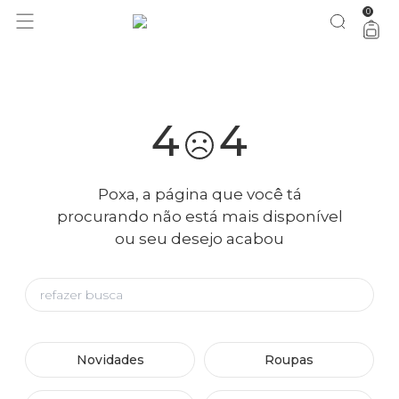
0
você merece 30% OFF pra comemorar com a gente
aproveita!
4
4
Poxa, a página que você tá
procurando não está mais disponível
ou seu desejo acabou
Novidades
Roupas