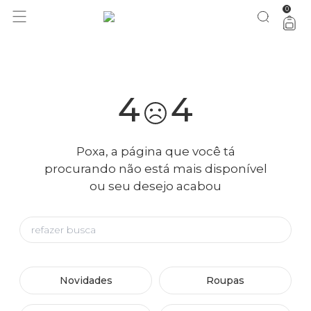
0
você merece 30% OFF pra comemorar com a gente
aproveita!
4
4
Poxa, a página que você tá
procurando não está mais disponível
ou seu desejo acabou
Novidades
Roupas