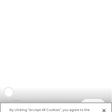
Top Cropped Estampado Geórgia
comprar
R$ 229,00
R$ 114,50
By clicking “Accept All Cookies”, you agree to the