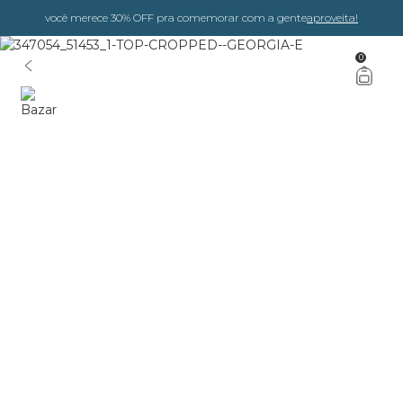
você merece 30% OFF pra comemorar com a gente
aproveita!
0