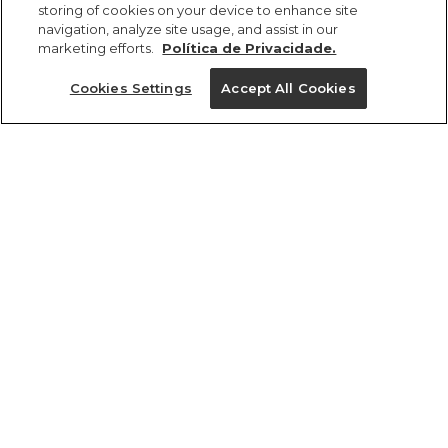
storing of cookies on your device to enhance site
navigation, analyze site usage, and assist in our
marketing efforts.
Política de Privacidade.
Cookies Settings
Accept All Cookies
ref 347054_51453
Top Cropped
Estampado Geórgia
Tamanhos
R$ 229,00
R$ 114,50
PP
P
M
G
GG
tamanhos
1 un.
PP
P
M
G
GG
1 un.
Ver medidas da peça
Ver medidas da peça
Experimente
Novidade