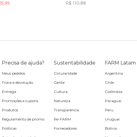
25,95
R$ 110,88
Incluir na mochila
Incluir na mochila
Precisa de ajuda?
Sustentabilidade
FARM Latam
Meus pedidos
Circularidade
Argentina
Troca e devolução
Gente
Chile
Entrega
Cultura
Colômbia
Promoções e cupons
Natureza
Paraguai
Produtos
Transparência
Peru
Regulamento de promo
Re-FARM
Uruguai
Políticas
Fornecedores
Bolívia