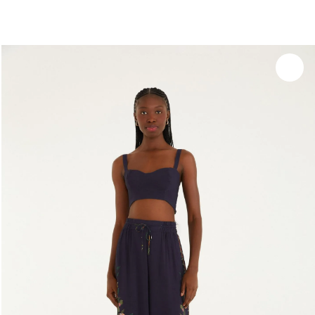
você merece 30% OFF pra comemorar com a gente
aproveita!
Experimente