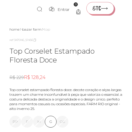
0
Entrar
home
bazar farm
top
ref 347046_51456
Top Corselet Estampado
Floresta Doce
R$ 128,24
R$ 229
top corselet estampado floresta doce. decote coração e alças largas
trazem um charme inconfundível à peça que valoriza o essencial. a
costura delicada destaca a originalidade e o design único. perfeito
para momentos casuais ou ocasiões especiais. FARM RIO original -
alto inverno 25.
PP
P
M
G
GG