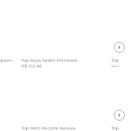
M
G
GG
P
Top Reto Double Estampado Coqueiro Tropical
Top Alças Jardim Primavera
Top Sem 
R$ 102,96
R
R$ 298,00
Incluir na mochila
M
Top Reto Recorte Nervura
Top Ombr