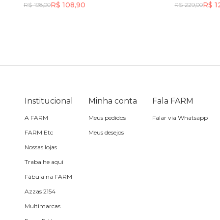
R$ 108,90
R$ 1
R$ 198,00
R$ 229,00
Sling
Incluir na mochila
Toalha
Travesseiro
Institucional
Minha conta
Fala FARM
Vela
A FARM
Meus pedidos
Falar via Whatsapp
FARM Etc
Meus desejos
Nossas lojas
Trabalhe aqui
Fábula na FARM
Azzas 2154
Multimarcas