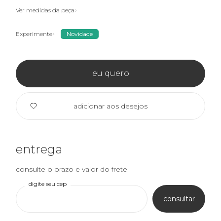
Ver medidas da peça
Experimente
Novidade
eu quero
adicionar aos desejos
entrega
consulte o prazo e valor do frete
digite seu cep
consultar