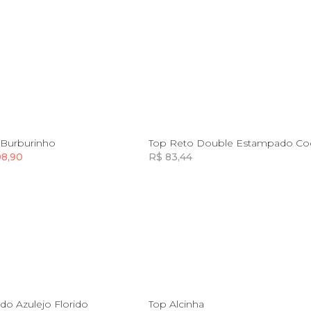
P
M
G
GG
G
GG
 Burburinho
08,90
R$ 83,44
Incluir na mochila
Incluir na mochila
P
M
G
GG
G
GG
o Azulejo Florido
Top Alcinha