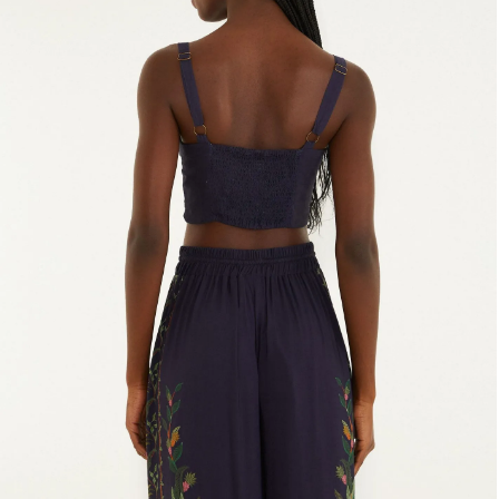
Fone e headphone
Frescobol
Lancheira
Lenço
Mala
Meia
Necessaire