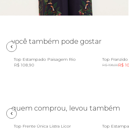
Óculos de sol
Pin e patch
Planner
você também pode gostar
Pochete
M
G
GG
PP
Top Estampado Paisagem Rio
Top Franzido
R$ 108,90
R$ 1
R$ 198,00
Porta incenso e incensário
Incluir na mochila
Porta isqueiro
Sabonete
quem comprou, levou também
Skate
PP
P
M
G
GG
PP
Top Frente Única Listra Licor
Top Estampad