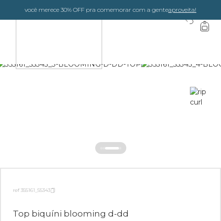
você merece 30% OFF pra comemorar com a gente
aproveita!
0
ref 355161_55343
Top biquíni blooming d-dd