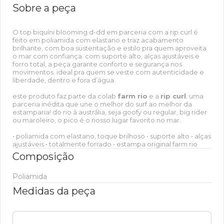
Sobre a peça
O top biquíni blooming d-dd em parceria com a rip curl é
feito em poliamida com elastano e traz acabamento
brilhante, com boa sustentação e estilo pra quem aproveita
o mar com confiança. com suporte alto, alças ajustáveis e
forro total, a peça garante conforto e segurança nos
movimentos. ideal pra quem se veste com autenticidade e
liberdade, dentro e fora d’água.
este produto faz parte da colab
farm rio
e a
rip curl
: uma
parceria inédita que une o melhor do surf ao melhor da
estamparia! do rio à austrália, seja goofy ou regular, big rider
ou maroleiro, o pico é o nosso lugar favorito no mar.
• poliamida com elastano, toque brilhoso • suporte alto • alças
ajustáveis • totalmente forrado • estampa original farm rio
Composição
Poliamida
Medidas da peça