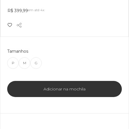
em até 4x
R$ 399,99
Tamanhos
P
M
G
Adicionar na mochila