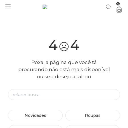
0
você merece 30% OFF pra comemorar com a gente
aproveita!
4
4
Poxa, a página que você tá
procurando não está mais disponível
ou seu desejo acabou
Novidades
Roupas