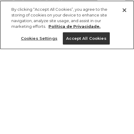
Top Amarração Santa Maria
comprar
R$ 269,00
By clicking “Accept All Cookies”, you agree to the
storing of cookies on your device to enhance site
navigation, analyze site usage, and assist in our
marketing efforts.
Política de Privacidade.
Cookies Settings
Accept All Cookies
ref 316442_2276
Top Amarração
Santa Maria
Tamanhos
R$ 269,00
2x R$ 134,50 sem juros
PP
P
M
G
GG
tamanhos
1 un.
1 un.
PP
P
M
G
GG
Ver medidas da peça