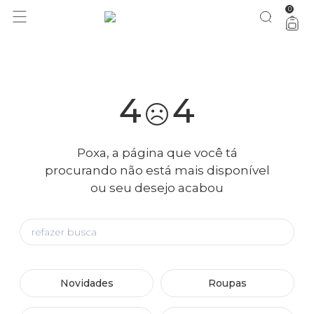
0
você merece 30% OFF pra comemorar com a gente
aproveita!
4
4
Poxa, a página que você tá
procurando não está mais disponível
ou seu desejo acabou
Novidades
Roupas