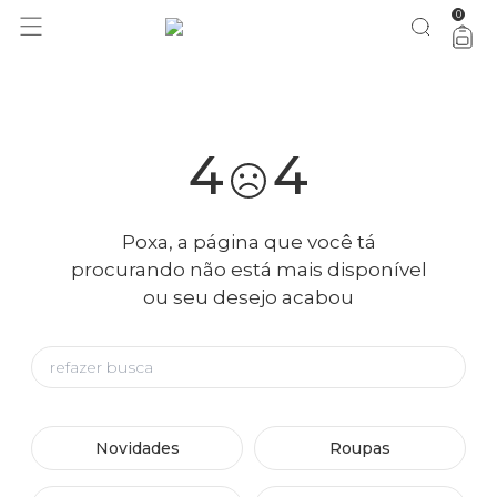
0
1 ano do Etc = 30% OFF pra você
aproveita!
4
4
Poxa, a página que você tá
procurando não está mais disponível
ou seu desejo acabou
Novidades
Roupas