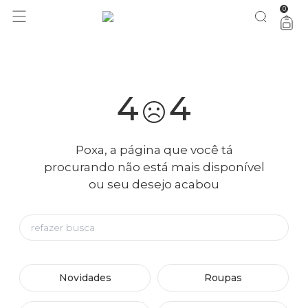
0
você merece 30% OFF pra comemorar com a gente
aproveita!
4
4
Poxa, a página que você tá
procurando não está mais disponível
ou seu desejo acabou
Novidades
Roupas