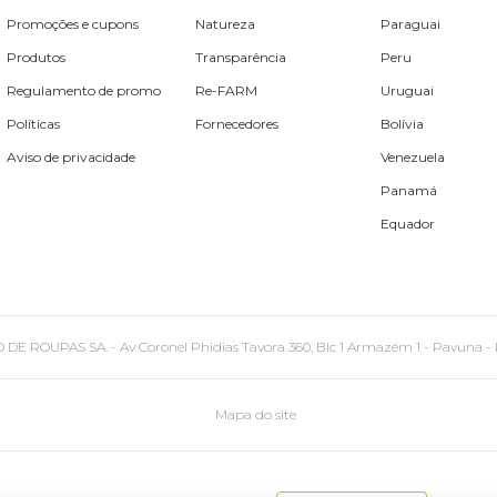
Promoções e cupons
Natureza
Paraguai
Produtos
Transparência
Peru
Regulamento de promo
Re-FARM
Uruguai
Políticas
Fornecedores
Bolívia
Aviso de privacidade
Venezuela
Panamá
Equador
PAS SA. - Av Coronel Phidias Tavora 360, Blc 1 Armazém 1 - Pavuna - Rio de
Mapa do site