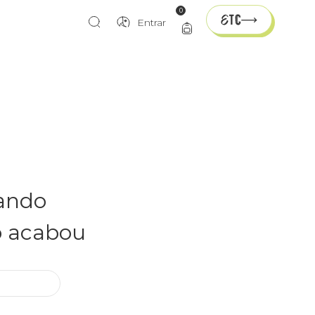
0
Entrar
rando
o acabou