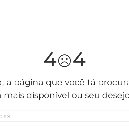
você merece 30% OFF pra comemorar com a gente
aproveita!
4
4
, a página que você tá procu
á mais disponível ou seu desej