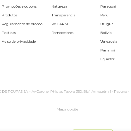
Promoções e cupons
Natureza
Paraguai
Produtos
Transparência
Peru
Regulamento de promo
Re-FARM
Uruguai
Políticas
Fornecedores
Bolívia
Aviso de privacidade
Venezuela
Panamá
Equador
PAS SA. - Av Coronel Phidias Tavora 360, Blc 1 Armazém 1 - Pavuna - Rio de
Mapa do site