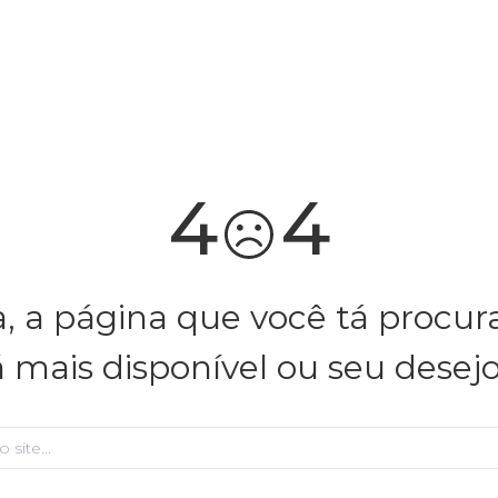
você merece 30% OFF pra comemorar com a gente
aproveita!
4
4
, a página que você tá procu
á mais disponível ou seu desej