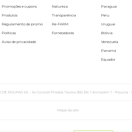
Promoções e cupons
Natureza
Paraguai
Produtos
Transparência
Peru
Regulamento de promo
Re-FARM
Uruguai
Políticas
Fornecedores
Bolívia
Aviso de privacidade
Venezuela
Panamá
Equador
PAS SA. - Av Coronel Phidias Tavora 360, Blc 1 Armazém 1 - Pavuna - Rio de
Mapa do site