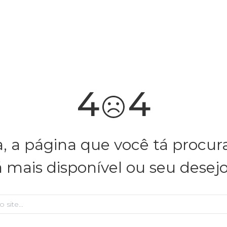
você merece 30% OFF pra comemorar com a gente
aproveita!
4
4
, a página que você tá procu
á mais disponível ou seu desej