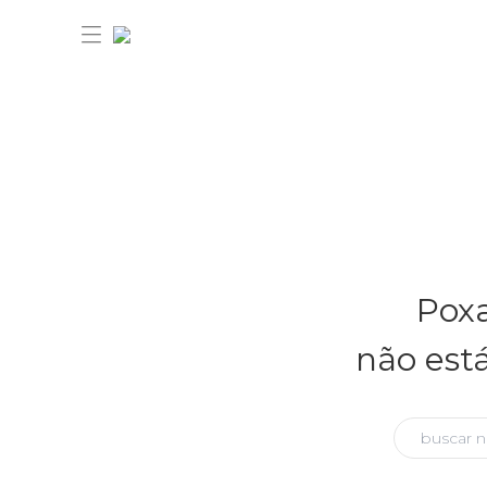
30% OFF ANIVERSÁRIO FARM
Novidades
Poxa
Roupas
Novidades
não est
Bazar
Roupas
Ver tudo
FARM Etc
Bazar