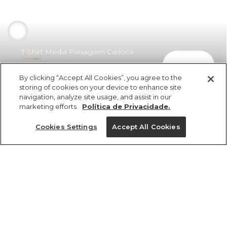
T-Shirt Media Paisagem Carioca
comprar
Bondinho
By clicking “Accept All Cookies”, you agree to the
R$ 198,00
storing of cookies on your device to enhance site
navigation, analyze site usage, and assist in our
marketing efforts.
Política de Privacidade.
Cookies Settings
Accept All Cookies
ref 362960_7690
T-Shirt Media
Paisagem Carioca
Tamanhos
Bondinho
R$ 198,00
PP
GG
M
P
G
2x R$ 99,00 sem juros