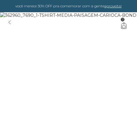
você merece 30% OFF pra comemorar com a gente
aproveita!
0