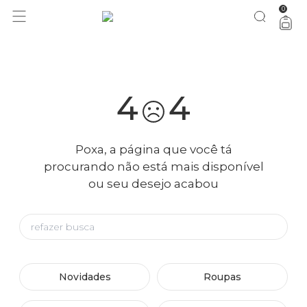
0
você merece 30% OFF pra comemorar com a gente
aproveita!
4
4
Poxa, a página que você tá
procurando não está mais disponível
ou seu desejo acabou
Novidades
Roupas