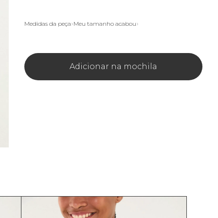
Medidas da peça
Meu tamanho acabou
Adicionar na mochila