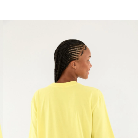
você merece 30% OFF pra comemorar com a gente
aproveita!