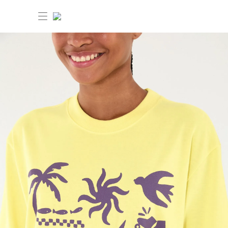
30%OFF ANIVERSÁRIO FARM Etc
Dia dos pais: 40%OFF
Novidades
Produtos
Novidades
Bazar 30%OFF
Produtos