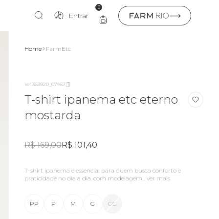
0
Entrar
Home
FarmEtc
ref 363920_07467
T-shirt ipanema etc eterno
mostarda
R$ 169,00
R$ 101,40
t-shirt ipanema é essencial para quem busca conforto e
praticidade no dia a dia. com modelagem...
ver mais
PP
P
M
G
GG