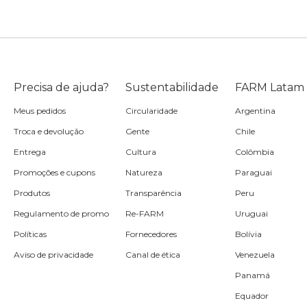
Precisa de ajuda?
Sustentabilidade
FARM Latam
Meus pedidos
Circularidade
Argentina
Troca e devolução
Gente
Chile
Entrega
Cultura
Colômbia
Promoções e cupons
Natureza
Paraguai
Produtos
Transparência
Peru
Regulamento de promo
Re-FARM
Uruguai
Políticas
Fornecedores
Bolívia
Aviso de privacidade
Canal de ética
Venezuela
Panamá
Equador