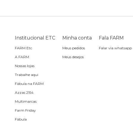
Bike
Planner
Cartão postal
Pra cabelo
Bolsa de praia
Sabonete
headphone
Skate
Estojo
Lenço
Meia
Boné
Bola
Travesseiro de
Sling
Sabonete
Sling
Institucional ETC
Minha conta
Fala FARM
praia
FARM Etc
Meus pedidos
Falar via whatsapp
Corda de celular
Frescobol
A FARM
Meus desejos
Nossas lojas
Caixa de metal
Bola
Trabalhe aqui
Fábula na FARM
Espelho de bolsa
Azzas 2154
Multimarcas
Chaveiro
Farm Friday
Fábula
Meia