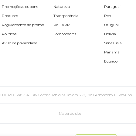
Promoções e cupons
Natureza
Paraguai
Produtos
Transparência
Peru
Regulamento de promo
Re-FARM
Uruguai
Políticas
Fornecedores
Bolívia
Aviso de privacidade
Venezuela
Panamá
Equador
PAS SA. - Av Coronel Phidias Tavora 360, Blc 1 Armazém 1 - Pavuna - Rio de
Mapa do site