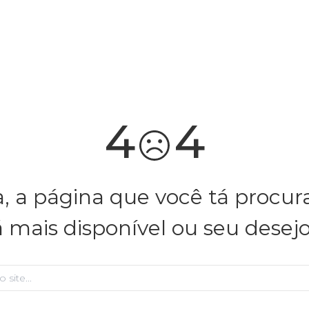
você merece 30% OFF pra comemorar com a gente
aproveita!
4
4
, a página que você tá procu
á mais disponível ou seu desej