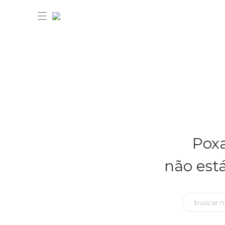
30% OFF ANIVERSÁRIO FARM
Novidades
Poxa
Roupas
Novidades
não est
Bazar
Roupas
Ver tudo
FARM Etc
Bazar