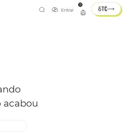
0
Entrar
rando
o acabou