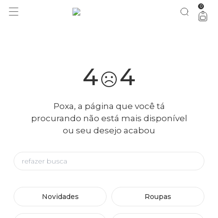
0
você merece 30% OFF pra comemorar com a gente
aproveita!
4
4
Poxa, a página que você tá
procurando não está mais disponível
ou seu desejo acabou
Novidades
Roupas