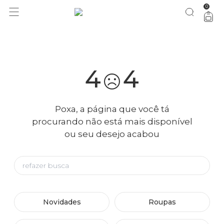
0
você merece 30% OFF pra comemorar com a gente
aproveita!
4
4
Poxa, a página que você tá
procurando não está mais disponível
ou seu desejo acabou
Novidades
Roupas