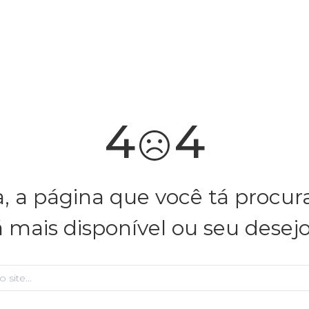
você merece 30% OFF pra comemorar com a gente
aproveita!
4
4
, a página que você tá procu
á mais disponível ou seu desej