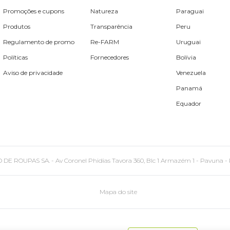
Promoções e cupons
Natureza
Paraguai
Produtos
Transparência
Peru
Regulamento de promo
Re-FARM
Uruguai
Políticas
Fornecedores
Bolívia
Aviso de privacidade
Venezuela
Panamá
Equador
PAS SA. - Av Coronel Phidias Tavora 360, Blc 1 Armazém 1 - Pavuna - Rio de
Mapa do site