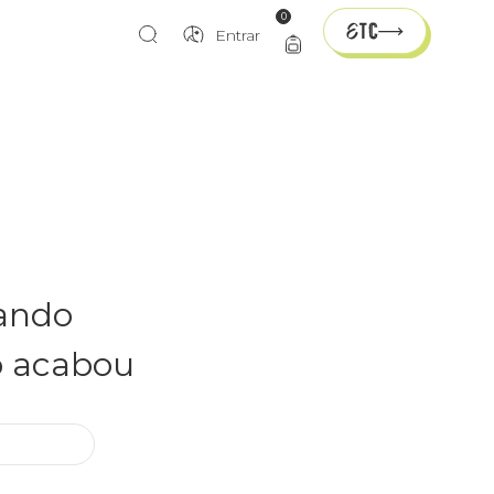
0
Entrar
rando
o acabou