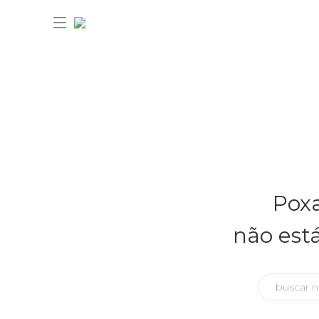
30% OFF ANIVERSÁRIO FARM
Novidades
Poxa
Roupas
Novidades
não est
Bazar
Roupas
Ver tudo
FARM Etc
Bazar