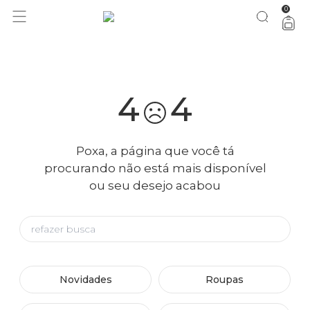
0
você merece 30% OFF pra comemorar com a gente
aproveita!
4
4
Poxa, a página que você tá
procurando não está mais disponível
ou seu desejo acabou
Novidades
Roupas