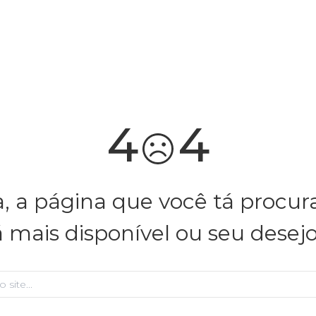
você merece 30% OFF pra comemorar com a gente
aproveita!
4
4
, a página que você tá procu
á mais disponível ou seu desej