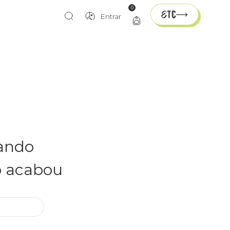
0
Entrar
rando
o acabou