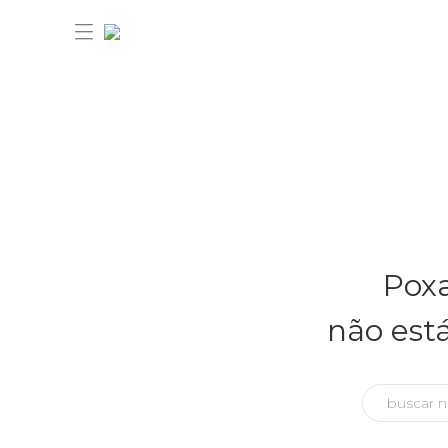
30% OFF ANIVERSÁRIO FARM
Novidades
Poxa
Roupas
Novidades
não est
Bazar
Roupas
Ver tudo
FARM Etc
Bazar