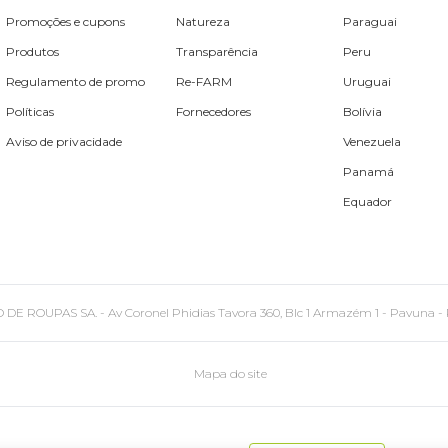
Promoções e cupons
Natureza
Paraguai
Produtos
Transparência
Peru
Regulamento de promo
Re-FARM
Uruguai
Políticas
Fornecedores
Bolívia
Aviso de privacidade
Venezuela
Panamá
Equador
PAS SA. - Av Coronel Phidias Tavora 360, Blc 1 Armazém 1 - Pavuna - Rio de
Mapa do site