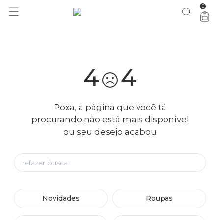
0
você merece 30% OFF pra comemorar com a gente
aproveita!
4
4
Poxa, a página que você tá
procurando não está mais disponível
ou seu desejo acabou
Novidades
Roupas