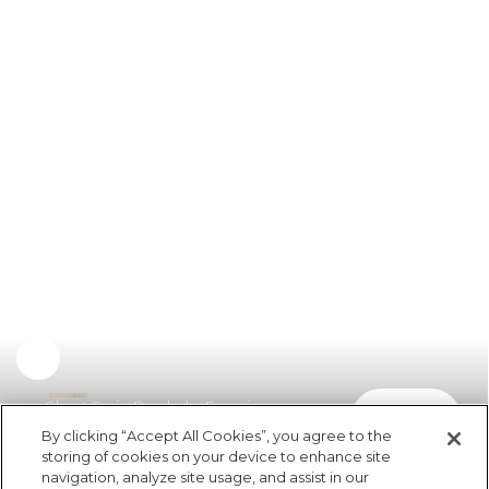
Short Sarja Bordado Formiga
comprar
R$ 329,00
By clicking “Accept All Cookies”, you agree to the
storing of cookies on your device to enhance site
navigation, analyze site usage, and assist in our