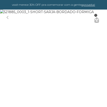
você merece 30% OFF pra comemorar com a gente
aproveita!
0